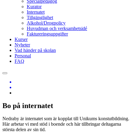
Specialpedagog
Kurator
Internatet
Tillgänglighet
Alkohol/Drogpolicy
Huvudman och verksamhetsidé
Faktureringsuppgifter
Kurser
Nyheter
Vad händer på skolan
Personal
FAQ
Bo på internatet
Nedraby är internatet som är kopplat till Unikums konstutbildning.
Här arbetar vi med stöd i boende och här tillbringar deltagarna
största delen av sin tid.