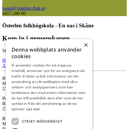
kansli@osterlen.fhsk.se
0417-280 00
Österlen folkhögskola - En oas i Skåne
Kom in i gemenskapen.
×
Denna webbplats använder
Starta din utbildning hos oss.
cookies
Hitta Hit
Vi använder cookies för att anpassa
Ansök
innehåll, annonser och för att analysera vår
trafik. Vi delar också information om din
Besöksadress
användning av vår webbplats med våra
Malmövägen 41
reklam- och analyspartners som kan
273 35 Tomelilla
kombinera den med annan information som
du har tillhandahållit dem eller som de har
Postadress
samlat in från din användning av deras
Box 13
273 21 Tomelilla
tjänster.
Läs mer
Receptionens öppettider
STRIKT NÖDVÄNDIGT
Mån – Tor kl. 08:00-12:00
Fredagar är receptionen stängd