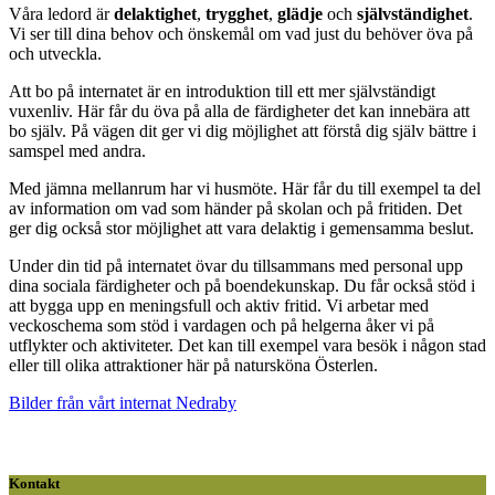
Våra ledord är
delaktighet
,
trygghet
,
glädje
och
självständighet
.
Vi ser till dina behov och önskemål om vad just du behöver öva på
och utveckla.
Att bo på internatet är en introduktion till ett mer självständigt
vuxenliv. Här får du öva på alla de färdigheter det kan innebära att
bo själv. På vägen dit ger vi dig möjlighet att förstå dig själv bättre i
samspel med andra.
Med jämna mellanrum har vi husmöte. Här får du till exempel ta del
av information om vad som händer på skolan och på fritiden. Det
ger dig också stor möjlighet att vara delaktig i gemensamma beslut.
Under din tid på internatet övar du tillsammans med personal upp
dina sociala färdigheter och på boendekunskap. Du får också stöd i
att bygga upp en meningsfull och aktiv fritid. Vi arbetar med
veckoschema som stöd i vardagen och på helgerna åker vi på
utflykter och aktiviteter. Det kan till exempel vara besök i någon stad
eller till olika attraktioner här på natursköna Österlen.
Bilder från vårt internat Nedraby
Kontakt