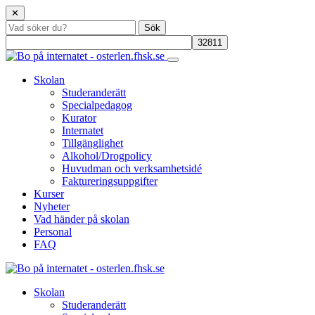
✕
Skolan
Studeranderätt
Specialpedagog
Kurator
Internatet
Tillgänglighet
Alkohol/Drogpolicy
Huvudman och verksamhetsidé
Faktureringsuppgifter
Kurser
Nyheter
Vad händer på skolan
Personal
FAQ
Skolan
Studeranderätt