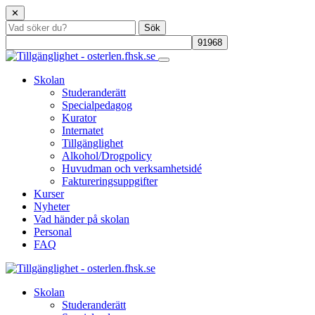
✕
Skolan
Studeranderätt
Specialpedagog
Kurator
Internatet
Tillgänglighet
Alkohol/Drogpolicy
Huvudman och verksamhetsidé
Faktureringsuppgifter
Kurser
Nyheter
Vad händer på skolan
Personal
FAQ
Skolan
Studeranderätt