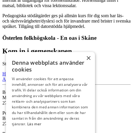
internat är tillgängliga för rörelsehindrade. Hörselslinga finns i
matsal, bibliotek och vissa lektionssalar.
Pedagogiska stödåtgärder ges på allmän kurs för dig som har läs-
och skrivsvårigheter/dyslexi och för invandrare med brister i svenska
språket. Tillgång till datorstödda hjälpmedel.
Österlen folkhögskola - En oas i Skåne
Kom in i gemenskapen.
×
Denna webbplats använder
Starta din utbildning hos oss.
cookies
Hitta Hit
Vi använder cookies för att anpassa
Ansök
innehåll, annonser och för att analysera vår
trafik. Vi delar också information om din
Besöksadress
användning av vår webbplats med våra
Malmövägen 41
reklam- och analyspartners som kan
273 35 Tomelilla
kombinera den med annan information som
du har tillhandahållit dem eller som de har
Postadress
Box 13
samlat in från din användning av deras
273 21 Tomelilla
tjänster.
Läs mer