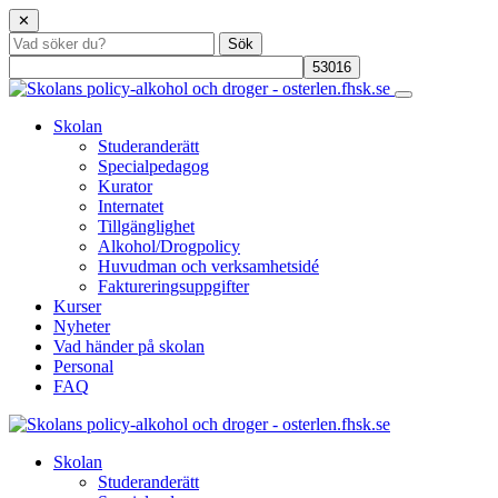
✕
Skolan
Studeranderätt
Specialpedagog
Kurator
Internatet
Tillgänglighet
Alkohol/Drogpolicy
Huvudman och verksamhetsidé
Faktureringsuppgifter
Kurser
Nyheter
Vad händer på skolan
Personal
FAQ
Skolan
Studeranderätt