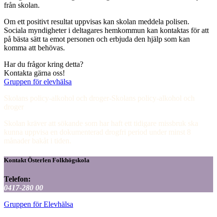
från skolan.
Om ett positivt resultat uppvisas kan skolan meddela polisen.
Sociala myndigheter i deltagares hemkommun kan kontaktas för att
på bästa sätt ta emot personen och erbjuda den hjälp som kan
komma att behövas.
Har du frågor kring detta?
Kontakta gärna oss!
Gruppen för elevhälsa
Skolans policy-alkohol och droger-Skolans policy-alkohol och
droger
Skolan kräver att sökande som har haft ett tidigare missbruk ska
kunna uppvisa en dokumenterad drogfri period under minst 8
månader bakåt i tiden.
Kontakt Österlen Folkhögskola
Telefon:
0417-280 00
Gruppen för Elevhälsa