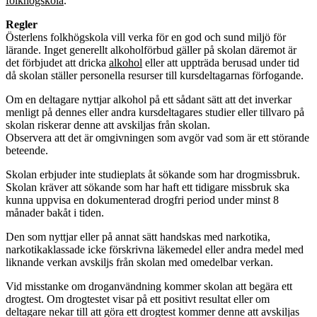
folkhögskola
.
Regler
Österlens folkhögskola vill verka för en god och sund miljö för
lärande. Inget generellt alkoholförbud gäller på skolan däremot är
det förbjudet att dricka
alkohol
eller att uppträda berusad under tid
då skolan ställer personella resurser till kursdeltagarnas förfogande.
Om en deltagare nyttjar alkohol på ett sådant sätt att det inverkar
menligt på dennes eller andra kursdeltagares studier eller tillvaro på
skolan riskerar denne att avskiljas från skolan.
Observera att det är omgivningen som avgör vad som är ett störande
beteende.
Skolan erbjuder inte studieplats åt sökande som har drogmissbruk.
Skolan kräver att sökande som har haft ett tidigare missbruk ska
kunna uppvisa en dokumenterad drogfri period under minst 8
månader bakåt i tiden.
Den som nyttjar eller på annat sätt handskas med narkotika,
narkotikaklassade icke förskrivna läkemedel eller andra medel med
liknande verkan avskiljs från skolan med omedelbar verkan.
Vid misstanke om droganvändning kommer skolan att begära ett
drogtest. Om drogtestet visar på ett positivt resultat eller om
deltagare nekar till att göra ett drogtest kommer denne att avskiljas