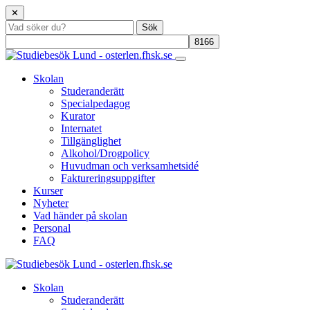
✕
Skolan
Studeranderätt
Specialpedagog
Kurator
Internatet
Tillgänglighet
Alkohol/Drogpolicy
Huvudman och verksamhetsidé
Faktureringsuppgifter
Kurser
Nyheter
Vad händer på skolan
Personal
FAQ
Skolan
Studeranderätt