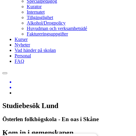
Specialpedagog
Kurator
Internatet
Tillgänglighet
Alkohol/Drogpolicy
Huvudman och verksamhetsidé
Faktureringsuppgifter
Kurser
Nyheter
Vad händer på skolan
Personal
FAQ
Studiebesök Lund
Österlen folkhögskola - En oas i Skåne
Kom in i gemenskapen.