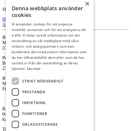
×
Denna webbplats använder
Starta din utbildning hos oss.
cookies
Hitta Hit
Vi använder cookies för att anpassa
Ansök
innehåll, annonser och för att analysera vår
trafik. Vi delar också information om din
Besöksadress
användning av vår webbplats med våra
Malmövägen 41
reklam- och analyspartners som kan
273 35 Tomelilla
kombinera den med annan information som
du har tillhandahållit dem eller som de har
Postadress
Box 13
samlat in från din användning av deras
273 21 Tomelilla
tjänster.
Läs mer
Receptionens öppettider
STRIKT NÖDVÄNDIGT
Mån – Tor kl. 08:00-12:00
Fredagar är receptionen stängd
PRESTANDA
Visselblås
INRIKTNING
Kontakta oss
FUNKTIONER
0417-280 00
kansli@osterlen.fhsk.se
OKLASSIFICERADE
Telefontider