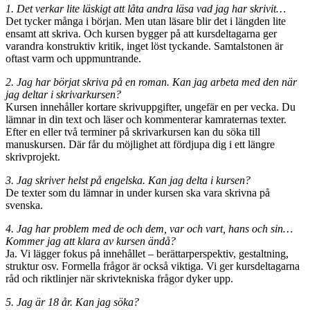
1. Det verkar lite läskigt att låta andra läsa vad jag har skrivit…
Det tycker många i början. Men utan läsare blir det i längden lite
ensamt att skriva. Och kursen bygger på att kursdeltagarna ger
varandra konstruktiv kritik, inget löst tyckande. Samtalstonen är
oftast varm och uppmuntrande.
2. Jag har börjat skriva på en roman. Kan jag arbeta med den när
jag deltar i skrivarkursen?
Kursen innehåller kortare skrivuppgifter, ungefär en per vecka. Du
lämnar in din text och läser och kommenterar kamraternas texter.
Efter en eller två terminer på skrivarkursen kan du söka till
manuskursen. Där får du möjlighet att fördjupa dig i ett längre
skrivprojekt.
3.
Jag skriver helst på engelska. Kan jag delta i kursen?
De texter som du lämnar in under kursen ska vara skrivna på
svenska.
4. Jag har problem med de och dem, var och vart, hans och sin…
Kommer jag att klara av kursen ändå?
Ja. Vi lägger fokus på innehållet – berättarperspektiv, gestaltning,
struktur osv. Formella frågor är också viktiga. Vi ger kursdeltagarna
råd och riktlinjer när skrivtekniska frågor dyker upp.
5. Jag är 18 år. Kan jag söka?