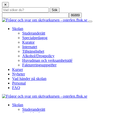
✕
Skolan
Studeranderätt
Specialpedagog
Kurator
Internatet
Tillgänglighet
Alkohol/Drogpolicy
Huvudman och verksamhetsidé
Faktureringsuppgifter
Kurser
Nyheter
Vad händer på skolan
Personal
FAQ
Skolan
Studeranderätt