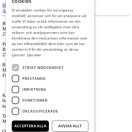
cookies
Hitta Hit
Vi använder cookies för att anpassa
Ansök
innehåll, annonser och för att analysera vår
trafik. Vi delar också information om din
Besöksadress
användning av vår webbplats med våra
Malmövägen 41
reklam- och analyspartners som kan
273 35 Tomelilla
kombinera den med annan information som
du har tillhandahållit dem eller som de har
Postadress
samlat in från din användning av deras
Box 13
273 21 Tomelilla
tjänster.
Läs mer
Receptionens öppettider
STRIKT NÖDVÄNDIGT
Mån – Tor kl. 08:00-12:00
Fredagar är receptionen stängd
PRESTANDA
Visselblås
INRIKTNING
Kontakta oss
FUNKTIONER
0417-280 00
kansli@osterlen.fhsk.se
OKLASSIFICERADE
Telefontider
Måndag-fredag 08:00 – 16:00
ACCEPTERA ALLA
AVVISA ALLT
Organisationsnummer