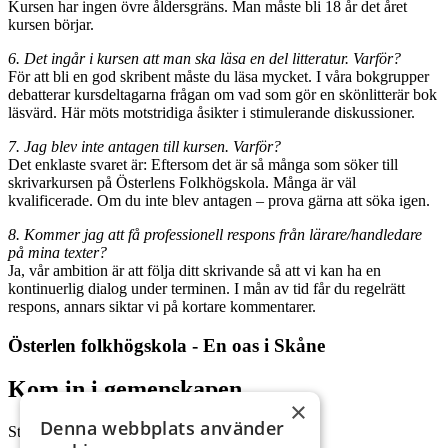
Kursen har ingen övre åldersgräns. Man måste bli 18 år det året
kursen börjar.
6. Det ingår i kursen att man ska läsa en del litteratur. Varför?
För att bli en god skribent måste du läsa mycket. I våra bokgrupper
debatterar kursdeltagarna frågan om vad som gör en skönlitterär bok
läsvärd. Här möts motstridiga åsikter i stimulerande diskussioner.
7. Jag blev inte antagen till kursen. Varför?
Det enklaste svaret är: Eftersom det är så många som söker till
skrivarkursen på Österlens Folkhögskola. Många är väl
kvalificerade. Om du inte blev antagen – prova gärna att söka igen.
8. Kommer jag att få professionell respons från lärare/handledare
på mina texter?
Ja, vår ambition är att följa ditt skrivande så att vi kan ha en
kontinuerlig dialog under terminen. I mån av tid får du regelrätt
respons, annars siktar vi på kortare kommentarer.
Österlen folkhögskola - En oas i Skåne
Kom in i gemenskapen.
×
Denna webbplats använder
Starta din utbildning hos oss.